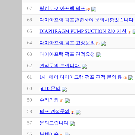
67
링컨 다이아프램 펌프
(3)
66
다이아프램 펌프관련하여 문의사항있습니다.
65
DIAPHRAGM PUMP SUCTION 길이제한
(1)
64
다이아프램 펌프 고장문의
(1)
63
다이아프램 펌프 견적요청
62
견적문의 드립니다.
61
1/4" 에어 다이아그램 펌프 견적 문의 件
(3)
60
pt-10 문의
59
수리의뢰
(1)
58
펌프 견적문의
(1)
57
문의드립니다
56
분체이송
(1)