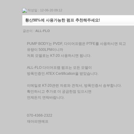
작성일 : 12-06-20 09:12
황산98%에 사용가능한 펌프 추천해주세요!
글쓴이 :
ALL-FLO
PUMP BODY는 PVDF, 다이어프램은 PTFE를 사용하시면 되고
유량이 500LPM이니까
저희 모델로는 KT-20 사용하시면 됩니다.
ALL-FLO 다이어프램 펌프는 모든 모델이
방폭인증인 ATEX Certification을 받았습니다.
이메일로 KT-20관련 자료와 견적서, 방폭인증서 송부합니다.
확인하시고 추가로 더 궁금한점 있으시면
언제든지 연락바랍니다.
070-4366-2322
재아피앤에프