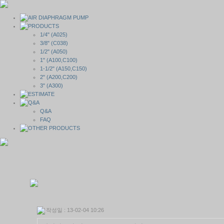
1/4" (A025)
3/8" (C038)
1/2" (A050)
1" (A100,C100)
1-1/2" (A150,C150)
2" (A200,C200)
3" (A300)
Q&A
FAQ
작성일 : 13-02-04 10:26