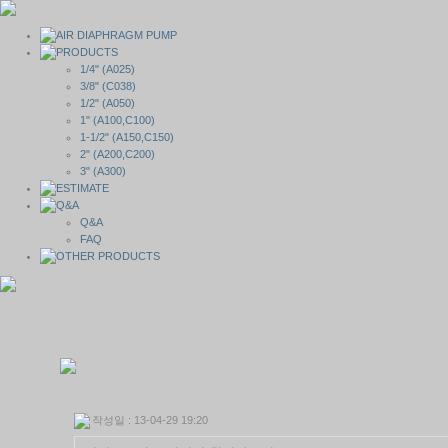
1/4" (A025)
3/8" (C038)
1/2" (A050)
1" (A100,C100)
1-1/2" (A150,C150)
2" (A200,C200)
3" (A300)
Q&A
FAQ
작성일 : 13-04-29 19:20