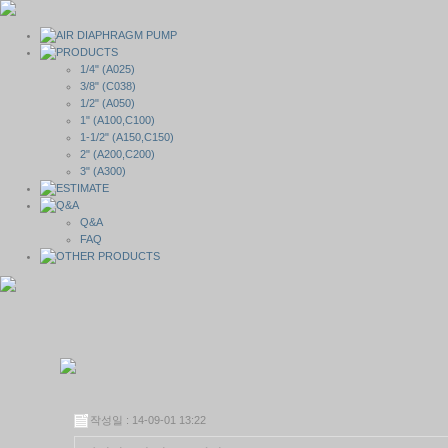
1/4" (A025)
3/8" (C038)
1/2" (A050)
1" (A100,C100)
1-1/2" (A150,C150)
2" (A200,C200)
3" (A300)
Q&A
FAQ
작성일 : 14-09-01 13:22