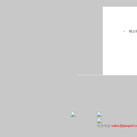
패스
대표메일
sales@jaeapnf.