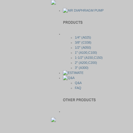
1/4" (A025)
3/8" (C038)
1/2" (A050)
1" (A100,C100)
1-1/2" (A150,C150)
2" (A200,C200)
3" (A300)
Q&A
FAQ