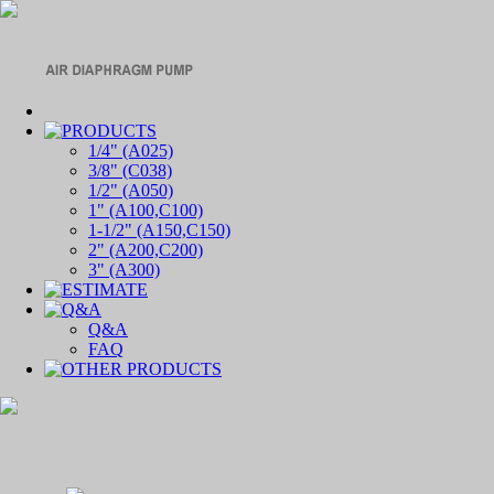
1/4" (A025)
3/8" (C038)
1/2" (A050)
1" (A100,C100)
1-1/2" (A150,C150)
2" (A200,C200)
3" (A300)
Q&A
FAQ