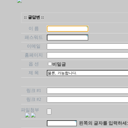
:: 글답변 ::
이 름
패스워드
이메일
홈페이지
옵 션
비밀글
제 목
링크 #1
링크 #2
파일첨부
왼쪽의 글자를 입력하세