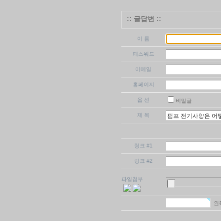
:: 글답변 ::
이 름
패스워드
이메일
홈페이지
옵 션
비밀글
제 목
링크 #1
링크 #2
파일첨부
왼쪽